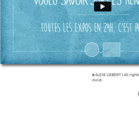
ALEX
E
LIEBERT | All righ
©
mind.