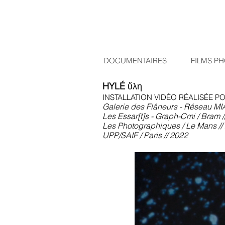
DOCUMENTAIRES
FILMS P
HYLÉ
ὕλη
INSTA
LLATION VIDÉ
O RÉALISÉE PO
Galerie des Flâneurs - Réseau MIA 
Les Essar[t]s - Graph-Cmi / Bram /
Les Photographiques
/ Le Mans //
UPP/SAIF / Paris // 20
22