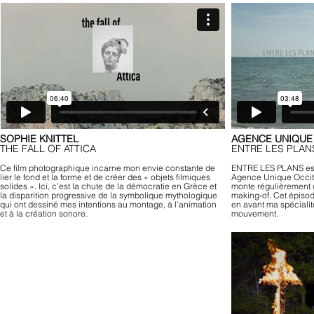
SOPHIE KNITTEL
AGENCE UNIQUE 
THE FALL OF ATTICA
ENTRE LES PLAN
Ce film photographique incarne mon envie constante de
ENTRE LES PLANS est 
lier le fond et la forme et de créer des « objets filmiques
Agence Unique Occitan
solides ». Ici, c’est la chute de la démocratie en Grèce et
monte régulièrement d
la disparition progressive de la symbolique mythologique
making-of. Cet épisod
qui ont dessiné mes intentions au montage, à l’animation
en avant ma spécialit
et à la création sonore.
mouvement.