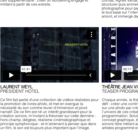
Défi supplémentaire : créer un storytelling engagé et
Dumas, Agnès Varda, 
militant à partir de ces extraits.
structurer puis anime
photographie pour par
le tout basé sur l’in
amont, et immergé d
LAURENT WEYL
THÉÂTRE JEAN V
PRESIDENT HOTEL
TEASER PROGRA
Ce film fait partie d’une collection de vidéos réalisées pour
Chaque année, le thé
la promotion de livres-photo, et met en exergue la
défi : créer une cont
nécessité du son comme levier d’immersion et pivot
sur une photo par créa
narratif. De ce film est né un intérêt grandissant pour la
l’univers de ces créat
création sonore, m’invitant à théoriser sur cette dernière -
programmation. Solut
hors-champ, diégèse, réalisme cinématographique et
concept graphique, ét
principe symphonique - et m’amenant à penser que dans
sonore libre mêlant 
un film, le son est toujours plus important que l’image.
artistes programmé·es