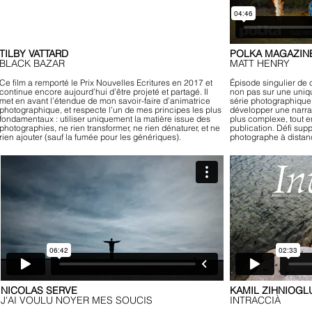
TILBY VATTARD
POLKA MAGAZINE
BLACK BAZAR
MATT HENRY
Ce film a remporté le Prix Nouvelles Ecritures en 2017 et
Épisode singulier de c
continue encore aujourd’hui d’être projeté et partagé. Il
non pas sur une uniq
met en avant l’étendue de mon savoir-faire d’animatrice
série photographique
photographique, et respecte l’un de mes principes les plus
développer une narra
fondamentaux : utiliser uniquement la matière issue des
plus complexe, tout e
photographies, ne rien transformer, ne rien dénaturer, et ne
publication. Défi supp
rien ajouter (sauf la fumée pour les génériques).
photographe à distan
NICOLAS SERVE
KAMIL ZIHNIOGL
J'AI VOULU NOYER MES SOUCIS
INTRACCIÀ