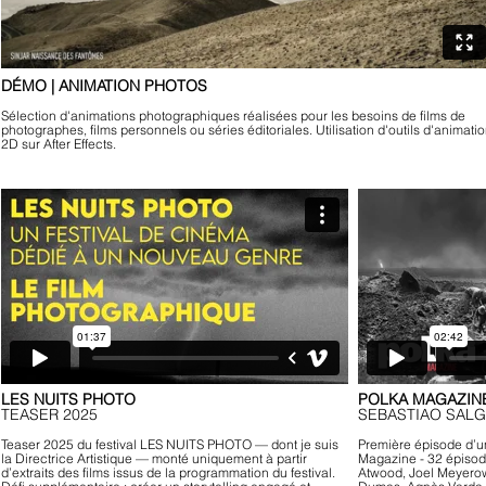
DÉMO | ANIMATION PHOTOS
Sélection d'animations photographiques réalisées pour les besoins de films de
photographes, films personnels ou séries éditoriales. Utilisation d'outils d'animati
2D sur After Effects.
LES NUITS PHOTO
POLKA MAGAZINE
TEASER 2025
SEBASTIAO SAL
Teaser 2025 du festival LES NUITS PHOTO — dont je suis
Première épisode d’un
la Directrice Artistique — monté uniquement à partir
Magazine - 32 épisode
d’extraits des films issus de la programmation du festival.
Atwood, Joel Meyerow