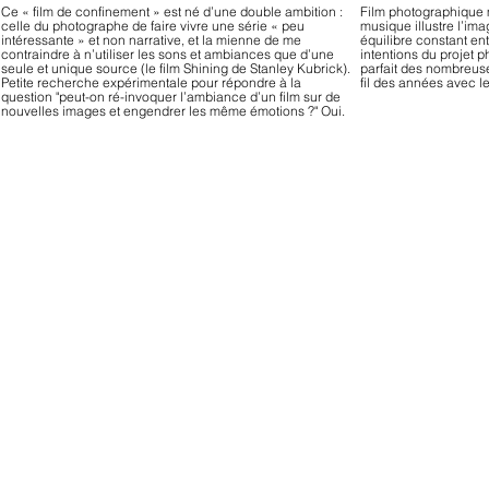
Ce « film de confinement » est né d’une double ambition :
Film photographique 
celle du photographe de faire vivre une série « peu
musique illustre l’im
intéressante » et non narrative, et la mienne de me
équilibre constant ent
contraindre à n’utiliser les sons et ambiances que d’une
intentions du projet 
seule et unique source (le film Shining de Stanley Kubrick).
parfait des nombreuse
Petite recherche expérimentale pour répondre à la
fil des années avec l
question "peut-on ré-invoquer l’ambiance d’un film sur de
nouvelles images et engendrer les même émotions ?" Oui.