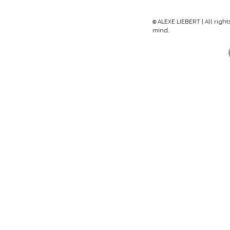
ALEX
E
LIEBERT | All righ
©
mind.