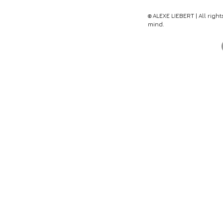
ALEX
E
LIEBERT | All righ
©
mind.