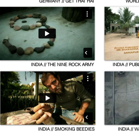
GERMANY // GET THAT HAT
WORLD
INDIA // THE NINE ROCK ARMY
INDIA // PU
INDIA // SMOKING BEEDIES
INDIA // 