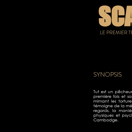
SC
LE PREMIER 
SYNOPSIS
Tut est un pêcheur
première fois et s
mimant les tortur
témoigne de la mémo
regards, la mani
physiques et psyc
Cambodge.