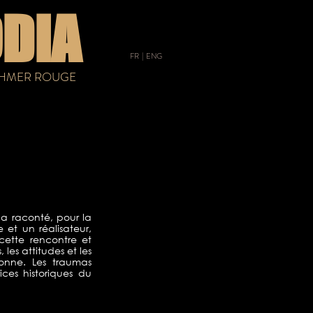
DIA
FR
|
ENG
 KHMER ROUGE
 a raconté, pour la
 et un réalisateur,
cette rencontre et
les attitudes et les
onne. Les traumas
ces historiques du