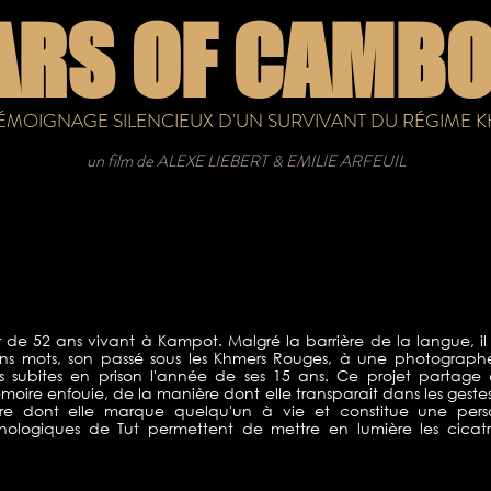
ARS OF CAMBO
TÉMOIGNAGE SILENCIEUX D'UN SURVIVANT DU RÉGIME
un film de
ALEXE LIEBERT
EMILIE ARFEUIL
&
 de 52 ans vivant à Kampot. Malgré la barrière de la langue, il
ans mots, son passé sous les Khmers Rouges, à une photographe
es subites en prison l'année de ses 15 ans. Ce projet partage 
ire enfouie, de la manière dont elle transparait dans les gestes, 
ère dont elle marque quelqu'un à vie et constitue une pers
hologiques de Tut permettent de mettre en lumière les cicatri